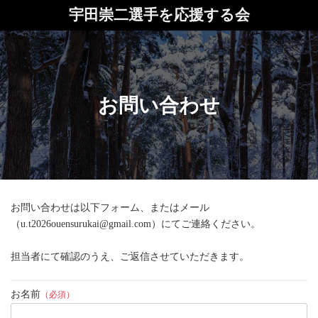
コ
ナ
宇田崇二選手を応援する会
ン
ビ
テ
ゲ
ン
ー
ツ
シ
へ
ョ
ス
ン
キ
に
お問い合わせ
ッ
移
プ
動
お問い合わせは以下フォーム、またはメール
（u.t2026ouensurukai@gmail.com）にてご連絡ください。
担当者にて確認のうえ、ご返信させていただきます。
お名前
（必須）