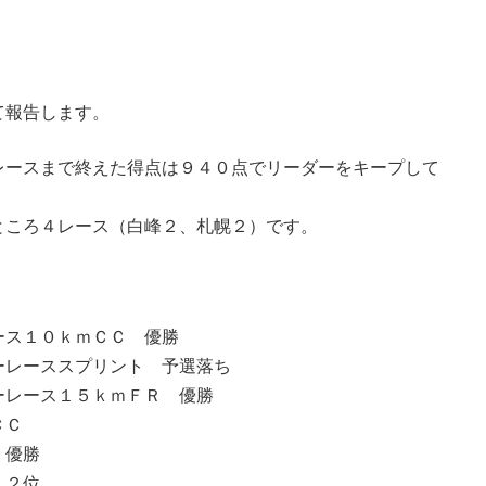
て報告します。
レースまで終えた得点は９４０点でリーダーをキープして
ところ４レース（白峰２、札幌２）です。
ース１０ｋｍＣＣ 優勝
ーレーススプリント 予選落ち
ーレース１５ｋｍＦＲ 優勝
ＣＣ
 優勝
 ２位