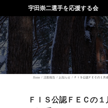
コ
ナ
宇田崇二選手を応援する会
ン
ビ
テ
ゲ
ン
ー
ツ
シ
へ
ョ
ス
ン
キ
に
ッ
移
プ
動
Home
活動報告
お知らせ
ＦＩＳ公認ＦＥＣの１月
ＦＩＳ公認ＦＥＣの１