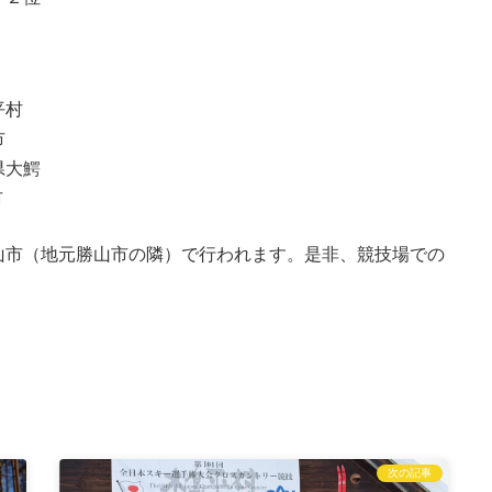
平村
市
県大鰐
市
山市（地元勝山市の隣）で行われます。是非、競技場での
次の記事