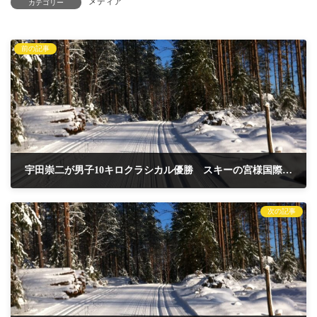
メディア
カテゴリー
前の記事
宇田崇二が男子10キロクラシカル優勝 スキーの宮様国際大会、2位を圧倒25秒差
2024年3月1日
次の記事