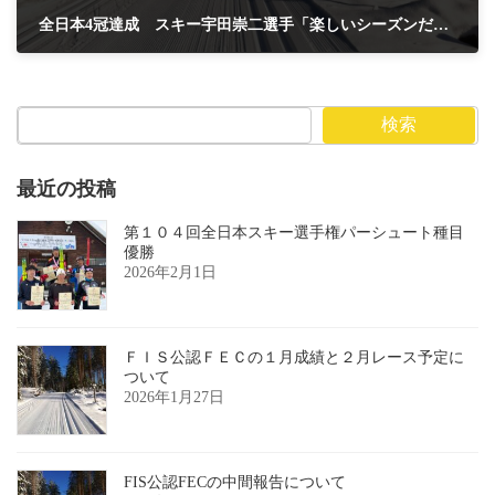
全日本4冠達成 スキー宇田崇二選手「楽しいシーズンだった」 クロスカントリー競技で敵なし 勝山高校教員
2024年3月6日
検索
最近の投稿
第１０４回全日本スキー選手権パーシュート種目
優勝
2026年2月1日
ＦＩＳ公認ＦＥＣの１月成績と２月レース予定に
ついて
2026年1月27日
FIS公認FECの中間報告について